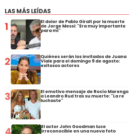
LAS MÁS LEÍDAS
El dolor de Pablo Giralt por la muerte
1
de Jorge Messi: "Era muy importante
para mí"
Quiénes serán los invitados de Juana
2
Viale para el domingo 9 de agosto:
exitosos actores
El emotivo mensaje de Rocío Marengo
3
a Leandro Rud tras su muerte: "La re
luchaste"
El actor John Goodman luce
4
irreconocible en una nueva foto