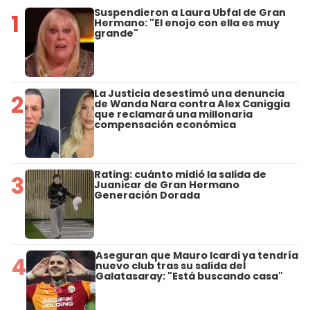
Suspendieron a Laura Ubfal de Gran
1
Hermano: "El enojo con ella es muy
grande"
La Justicia desestimó una denuncia
2
de Wanda Nara contra Alex Caniggia
que reclamará una millonaria
compensación económica
Rating: cuánto midió la salida de
3
Juanicar de Gran Hermano
Generación Dorada
Aseguran que Mauro Icardi ya tendría
4
nuevo club tras su salida del
Galatasaray: "Está buscando casa"