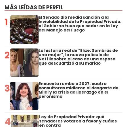
MÁS LEÍDAS DE PERFIL
El Senado dio media sanción a la
1
Inviolabilidad de la Propiedad Privada:
el Gobierno tuvo que ceder en la Ley
del Manejo del Fuego
La historia real de "Elize: Sombras de
2
una mujer", la nueva película de
Netflix sobre el caso de una esposa
que descuartizó a su marido
Encuesta rumbo a 2027: cuatro
3
consultoras midieron el desgaste de
Milei y la crisis de liderazgo en el
peronismo
Ley de Propiedad Privada: qué
4
senadores votaron a favor y cuáles
en contra