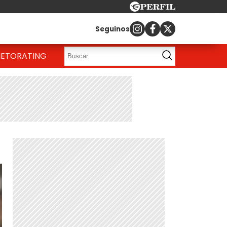
Seguinos
IETO
RATING