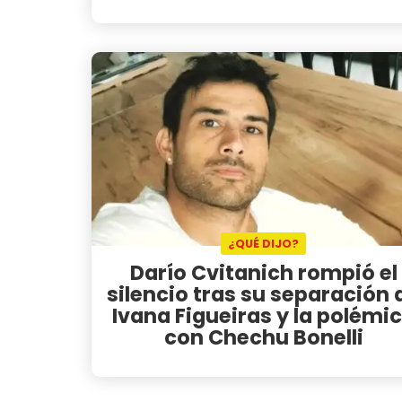
¿QUÉ DIJO?
Darío Cvitanich rompió el
silencio tras su separación 
Ivana Figueiras y la polémi
con Chechu Bonelli