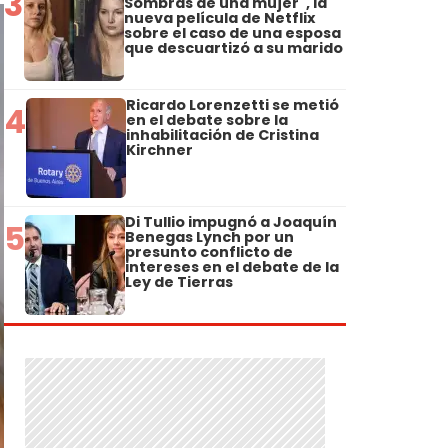
3
Sombras de una mujer", la
nueva película de Netflix
sobre el caso de una esposa
que descuartizó a su marido
Ricardo Lorenzetti se metió
4
en el debate sobre la
inhabilitación de Cristina
Kirchner
Di Tullio impugnó a Joaquín
5
Benegas Lynch por un
presunto conflicto de
intereses en el debate de la
Ley de Tierras