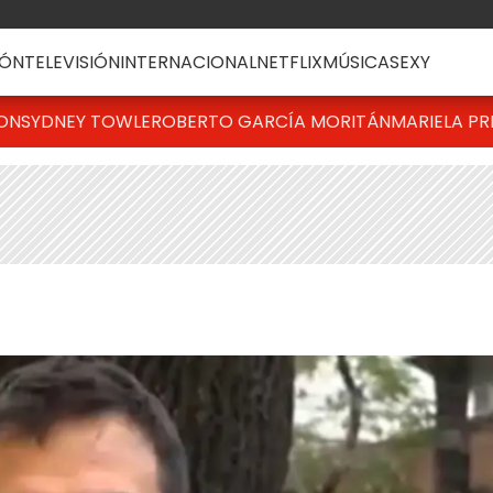
ÓN
TELEVISIÓN
INTERNACIONAL
NETFLIX
MÚSICA
SEXY
TON
SYDNEY TOWLE
ROBERTO GARCÍA MORITÁN
MARIELA PR