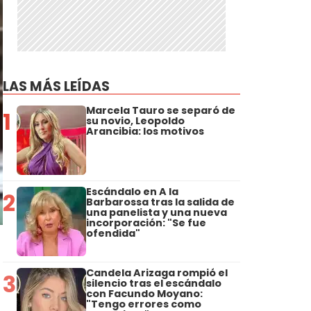
LAS MÁS LEÍDAS
Marcela Tauro se separó de
1
su novio, Leopoldo
Arancibia: los motivos
Escándalo en A la
2
Barbarossa tras la salida de
una panelista y una nueva
incorporación: "Se fue
ofendida"
Candela Arizaga rompió el
3
silencio tras el escándalo
con Facundo Moyano:
"Tengo errores como