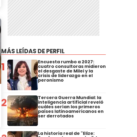
MÁS LEÍDAS DE PERFIL
Encuesta rumbo a 2027:
1
cuatro consultoras midieron
el desgaste de Milei y la
crisis de liderazgo en el
peronismo
Tercera Guerra Mundial: la
2
inteligencia artificial reveló
cuáles serían los primeros
países latinoamericanos en
ser derrotados
La historia real de "Elize: