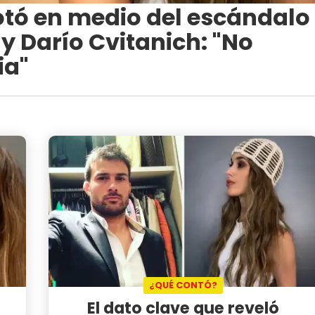
otó en medio del escándalo
y Darío Cvitanich: "No
ia"
¿QUÉ CONTÓ?
El dato clave que reveló