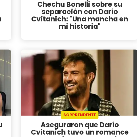
Chechu Bonelli sobre su
separación con Darío
a
Cvitanich: "Una mancha en
mi historia"
SORPRENDENTE
u
Aseguraron que Darío
Cvitanich tuvo un romance