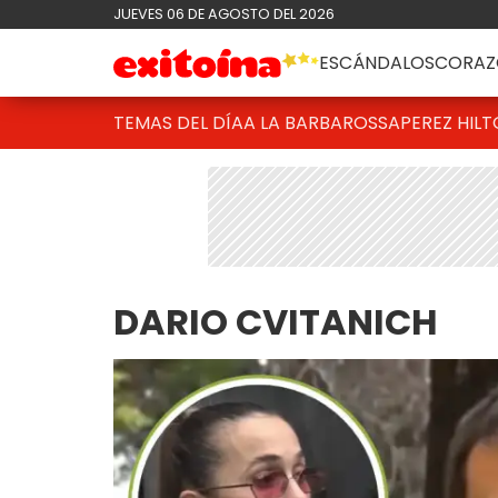
JUEVES 06 DE AGOSTO DEL 2026
ESCÁNDALOS
CORAZ
TEMAS DEL DÍA
A LA BARBAROSSA
PEREZ HIL
DARIO CVITANICH