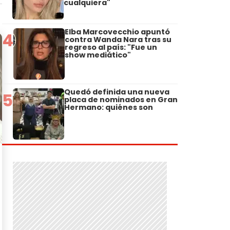
cualquiera"
Elba Marcovecchio apuntó
4
contra Wanda Nara tras su
regreso al país: "Fue un
show mediático"
Quedó definida una nueva
5
placa de nominados en Gran
Hermano: quiénes son