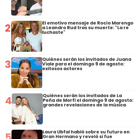
El emotivo mensaje de Rocío Marengo
2
a Leandro Rud tras su muerte: "La re
luchaste"
Quiénes serán los invitados de Juana
3
Viale para el domingo 9 de agosto:
exitosos actores
Quiénes serán los invitados de La
4
Peña de Morfi el domingo 9 de agosto:
grandes revelaciones de la música
Laura Ubfal habló sobre su futuro en
5
Gran Hermano y reveló si fue