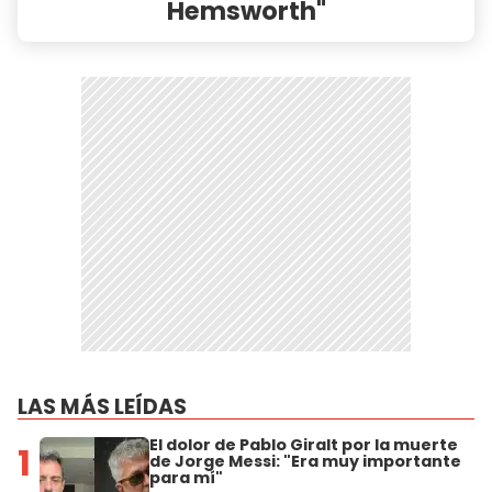
Hemsworth"
LAS MÁS LEÍDAS
El dolor de Pablo Giralt por la muerte
1
de Jorge Messi: "Era muy importante
para mí"