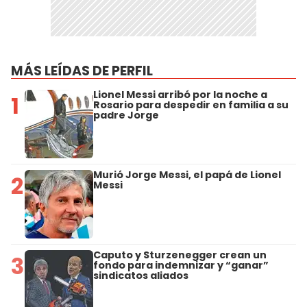
MÁS LEÍDAS DE PERFIL
Lionel Messi arribó por la noche a
1
Rosario para despedir en familia a su
padre Jorge
Murió Jorge Messi, el papá de Lionel
2
Messi
Caputo y Sturzenegger crean un
3
fondo para indemnizar y “ganar”
sindicatos aliados