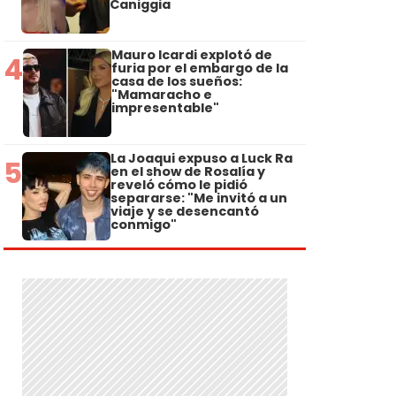
Caniggia
Mauro Icardi explotó de
4
furia por el embargo de la
casa de los sueños:
"Mamaracho e
impresentable"
La Joaqui expuso a Luck Ra
5
en el show de Rosalía y
reveló cómo le pidió
separarse: "Me invitó a un
viaje y se desencantó
conmigo"