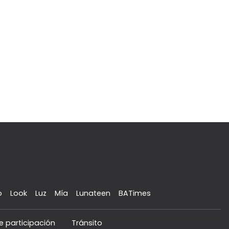
o
Look
Luz
Mía
Lunateen
BATimes
e participación
Tránsito