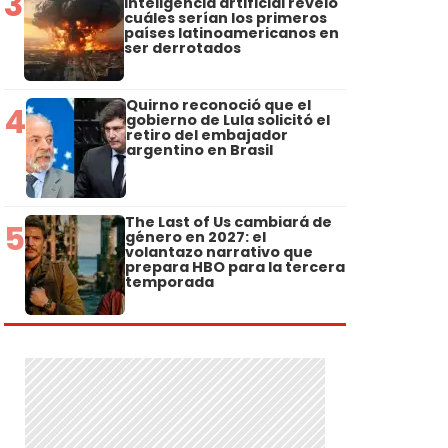
3
inteligencia artificial reveló
cuáles serían los primeros
países latinoamericanos en
ser derrotados
Quirno reconoció que el
4
gobierno de Lula solicitó el
retiro del embajador
argentino en Brasil
The Last of Us cambiará de
5
género en 2027: el
volantazo narrativo que
prepara HBO para la tercera
temporada