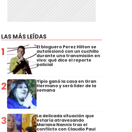
LAS MÁS LEÍDAS
El bloguero Perez Hilton se
1
autolesionó con un cuchillo
durante una transmisión en
vivo: qué dice el reporte
policial
Yipio ganó la casa en Gran
2
Hermano y será líder de la
semana
La delicada situación que
3
estaría atravesando
Mariana Nannis tras el
conflicto con Claudio Paul