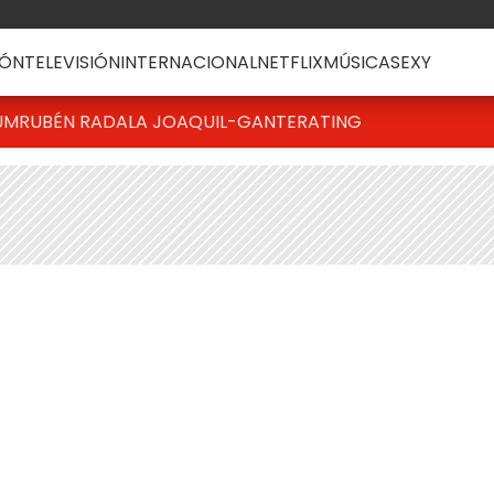
ÓN
TELEVISIÓN
INTERNACIONAL
NETFLIX
MÚSICA
SEXY
UM
RUBÉN RADA
LA JOAQUI
L-GANTE
RATING