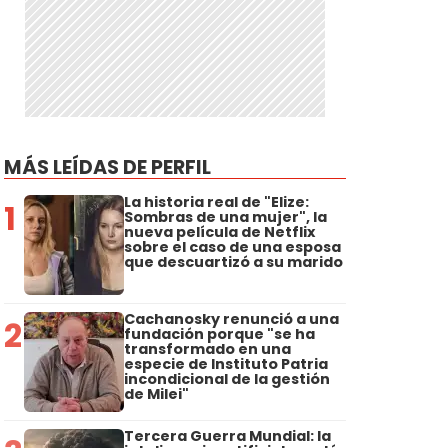
MÁS LEÍDAS DE PERFIL
La historia real de "Elize:
1
Sombras de una mujer", la
nueva película de Netflix
sobre el caso de una esposa
que descuartizó a su marido
Cachanosky renunció a una
2
fundación porque "se ha
transformado en una
especie de Instituto Patria
incondicional de la gestión
de Milei"
Tercera Guerra Mundial: la