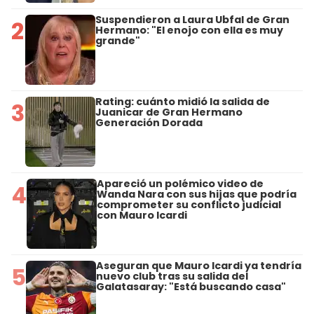
Suspendieron a Laura Ubfal de Gran
2
Hermano: "El enojo con ella es muy
grande"
Rating: cuánto midió la salida de
3
Juanicar de Gran Hermano
Generación Dorada
Apareció un polémico video de
4
Wanda Nara con sus hijas que podría
comprometer su conflicto judicial
con Mauro Icardi
Aseguran que Mauro Icardi ya tendría
5
nuevo club tras su salida del
Galatasaray: "Está buscando casa"