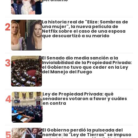
La historia real de "Elize: Sombras de
2
una mujer", la nueva película de
Netflix sobre el caso de una esposa
que descuartizó a su marido
El Senado dio media sanción a la
3
Inviolabilidad de la Propiedad Privada:
el Gobierno tuvo que ceder en la Ley
del Manejo del Fuego
Ley de Propiedad Privada: qué
4
senadores votaron a favor y cuáles
en contra
El Gobierno perdió la pulseada del
5
nombre: la "Ley de Tierras" se impuso