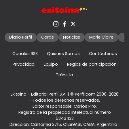
Diario Perfil
Caras
Noticias
Marie Claire
Fo
Canales RSS
Quienes Somos
Contáctenos
Privacidad
Equipo
Reglas de participación
Tránsito
Exitoina - Editorial Perfil S.A.
| © Perfil.com 2006-2026
- Todos los derechos reservados.
Editor responsable: Carlos Piro.
Registro de la propiedad intelectual número
5346433
Dirección:
California 2715
,
C1289ABI
,
CABA, Argentina
|