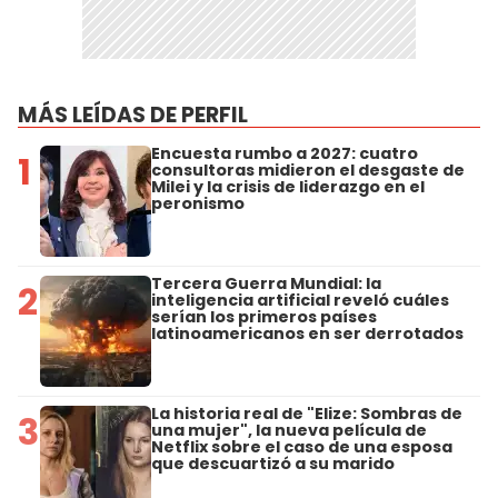
MÁS LEÍDAS DE PERFIL
Encuesta rumbo a 2027: cuatro
1
consultoras midieron el desgaste de
Milei y la crisis de liderazgo en el
peronismo
Tercera Guerra Mundial: la
2
inteligencia artificial reveló cuáles
serían los primeros países
latinoamericanos en ser derrotados
La historia real de "Elize: Sombras de
3
una mujer", la nueva película de
Netflix sobre el caso de una esposa
que descuartizó a su marido