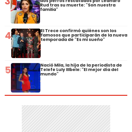
3
dos perros rescatados por Leandro
Rud tras su muerte: "Son nuestra
familia"
El Trece confirmó quiénes son los
4
famosos que participarán de la nueva
temporada de "Es mi sueño"
Nació Mila, la hija de la periodista de
5
Telefe Luly Illbele: "El mejor día del
mundo"