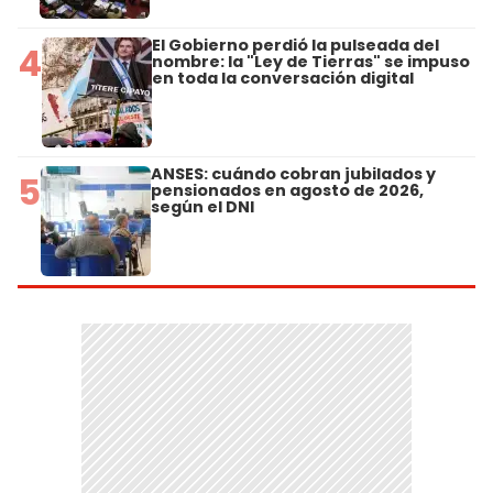
El Gobierno perdió la pulseada del
4
nombre: la "Ley de Tierras" se impuso
en toda la conversación digital
ANSES: cuándo cobran jubilados y
5
pensionados en agosto de 2026,
según el DNI