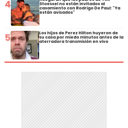
4
Stoessel no están invitados al
casamiento con Rodrigo De Paul: "Ya
están avisados"
Los hijos de Perez Hilton huyeron de
5
su casa por miedo minutos antes de la
aterradora transmisión en vivo