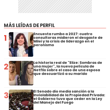
MÁS LEÍDAS DE PERFIL
Encuesta rumbo a 2027: cuatro
1
consultoras midieron el desgaste de
Milei y la crisis de liderazgo en el
peronismo
La historia real de "Elize: Sombras de
2
una mujer", la nueva película de
Netflix sobre el caso de una esposa
que descuartizó a su marido
El Senado dio media sanción a la
3
Inviolabilidad de la Propiedad Privada:
el Gobierno tuvo que ceder en la Ley
del Manejo del Fuego