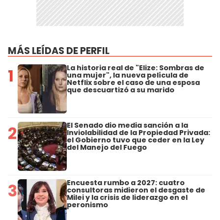
MÁS LEÍDAS DE PERFIL
La historia real de "Elize: Sombras de
1
una mujer", la nueva película de
Netflix sobre el caso de una esposa
que descuartizó a su marido
El Senado dio media sanción a la
2
Inviolabilidad de la Propiedad Privada:
el Gobierno tuvo que ceder en la Ley
del Manejo del Fuego
Encuesta rumbo a 2027: cuatro
3
consultoras midieron el desgaste de
Milei y la crisis de liderazgo en el
peronismo