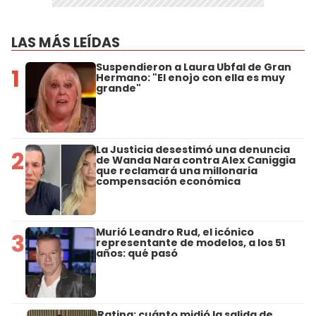
LAS MÁS LEÍDAS
Suspendieron a Laura Ubfal de Gran
1
Hermano: "El enojo con ella es muy
grande"
La Justicia desestimó una denuncia
2
de Wanda Nara contra Alex Caniggia
que reclamará una millonaria
compensación económica
Murió Leandro Rud, el icónico
3
representante de modelos, a los 51
años: qué pasó
Rating: cuánto midió la salida de