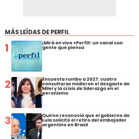
MÁS LEÍDAS DE PERFIL
¡Mirá en vivo +Perfil!: un canal con
1
gente que piensa
Encuesta rumbo a 2027: cuatro
2
consultoras midieron el desgaste de
Milei y la crisis de liderazgo en el
peronismo
Quirno reconoció que el gobierno de
3
Lula solicitó el retiro del embajador
argentino en Brasil