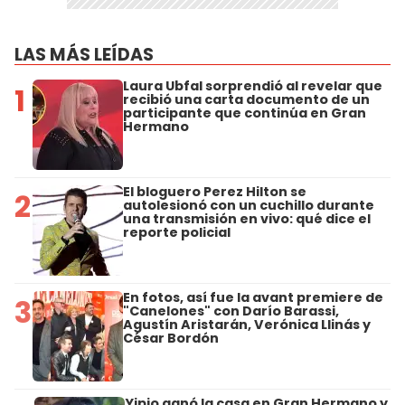
LAS MÁS LEÍDAS
Laura Ubfal sorprendió al revelar que
1
recibió una carta documento de un
participante que continúa en Gran
Hermano
El bloguero Perez Hilton se
2
autolesionó con un cuchillo durante
una transmisión en vivo: qué dice el
reporte policial
En fotos, así fue la avant premiere de
3
"Canelones" con Darío Barassi,
Agustín Aristarán, Verónica Llinás y
César Bordón
Yipio ganó la casa en Gran Hermano y