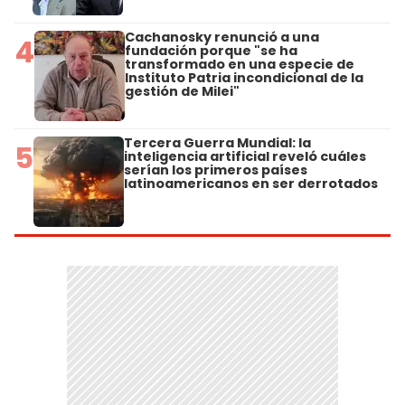
Cachanosky renunció a una
4
fundación porque "se ha
transformado en una especie de
Instituto Patria incondicional de la
gestión de Milei"
Tercera Guerra Mundial: la
5
inteligencia artificial reveló cuáles
serían los primeros países
latinoamericanos en ser derrotados