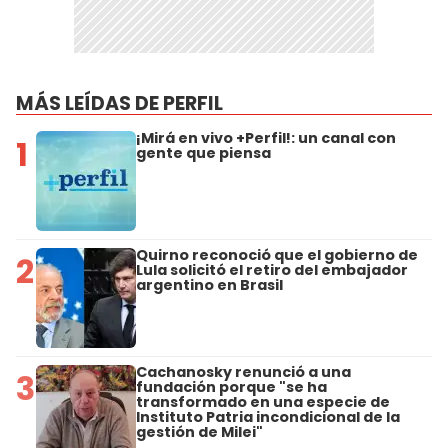
MÁS LEÍDAS DE PERFIL
¡Mirá en vivo +Perfil!: un canal con
1
gente que piensa
Quirno reconoció que el gobierno de
2
Lula solicitó el retiro del embajador
argentino en Brasil
Cachanosky renunció a una
3
fundación porque "se ha
transformado en una especie de
Instituto Patria incondicional de la
gestión de Milei"