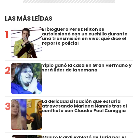
LAS MÁS LEÍDAS
El bloguero Perez Hilton se
1
autolesionó con un cuchillo durante
una transmisión en vivo: qué dice el
reporte policial
Yipio ganó la casa en Gran Hermano y
2
será líder de la semana
La delicada situación que estaría
3
atravesando Mariana Nannis tras el
conflicto con Claudio Paul Caniggia
Mauro Icardi explotó de furia por el