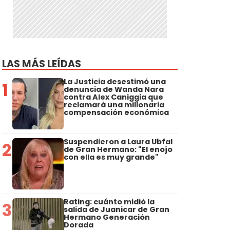
LAS MÁS LEÍDAS
La Justicia desestimó una
1
denuncia de Wanda Nara
contra Alex Caniggia que
reclamará una millonaria
compensación económica
Suspendieron a Laura Ubfal
2
de Gran Hermano: "El enojo
con ella es muy grande"
Rating: cuánto midió la
3
salida de Juanicar de Gran
Hermano Generación
Dorada