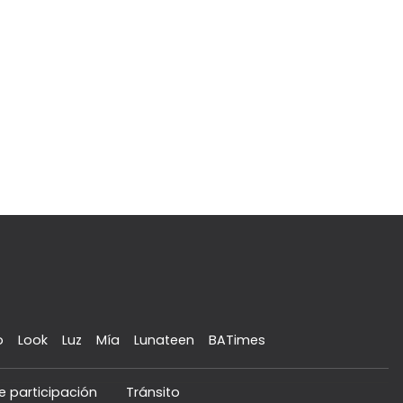
o
Look
Luz
Mía
Lunateen
BATimes
e participación
Tránsito