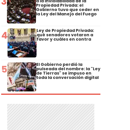
3
a la Inviolabilidad de la
Propiedad Privada: el
Gobierno tuvo que ceder en
la Ley del Manejo del Fuego
Ley de Propiedad Privada:
4
qué senadores votaron a
favor y cuáles en contra
El Gobierno perdió la
5
pulseada del nombre: la "Ley
de Tierras" se impuso en
toda la conversación digital