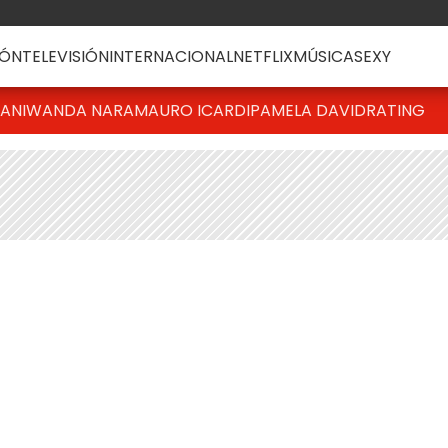
ÓN
TELEVISIÓN
INTERNACIONAL
NETFLIX
MÚSICA
SEXY
IANI
WANDA NARA
MAURO ICARDI
PAMELA DAVID
RATING