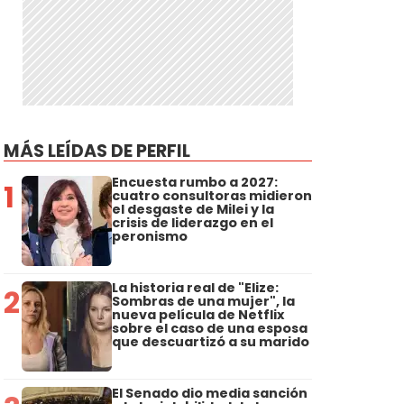
MÁS LEÍDAS DE PERFIL
Encuesta rumbo a 2027:
1
cuatro consultoras midieron
el desgaste de Milei y la
crisis de liderazgo en el
peronismo
La historia real de "Elize:
2
Sombras de una mujer", la
nueva película de Netflix
sobre el caso de una esposa
que descuartizó a su marido
El Senado dio media sanción