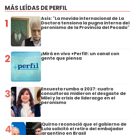
MÁS LEÍDAS DE PERFIL
Asís: "La movida internacional de La
1
Doctora tensiona la pugna interna del
peronismo de la Provincia del Pecado"
¡Mirá en vivo +Perfil!: un canal con
2
gente que piensa
Encuesta rumbo a 2027: cuatro
3
consultoras midieron el desgaste de
Milei y la crisis de liderazgo en el
peronismo
Quirno reconoció que el gobierno de
4
Lula solicitó el retiro del embajador
argentino en Brasil