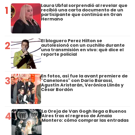
Laura Ubfal sorprendió al revelar que
1
recibió una carta documento de un
participante que continúa en Gran
Hermano
El bloguero Perez Hilton se
2
autolesionó con un cuchillo durante
una transmisión en vivo: qué dice el
reporte policial
En fotos, así fue la avant premiere de
3
"Canelones" con Darío Barassi,
Agustín Aristarán, Verónica Llinás y
César Bordón
La Oreja de Van Gogh llega a Buenos
4
Aires tras el regreso de Amaia
Montero: cómo comprar las entradas