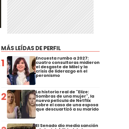
MÁS LEÍDAS DE PERFIL
Encuesta rumbo a 2027:
1
cuatro consultoras midieron
el desgaste de Milei y la
crisis de liderazgo en el
peronismo
La historia real de "Elize:
2
Sombras de una mujer", la
nueva película de Netflix
sobre el caso de una esposa
que descuartizó a su marido
El Senado dio media sanción