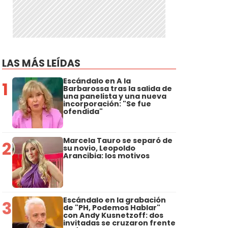
LAS MÁS LEÍDAS
Escándalo en A la
1
Barbarossa tras la salida de
una panelista y una nueva
incorporación: "Se fue
ofendida"
Marcela Tauro se separó de
2
su novio, Leopoldo
Arancibia: los motivos
Escándalo en la grabación
3
de "PH, Podemos Hablar"
con Andy Kusnetzoff: dos
invitadas se cruzaron frente