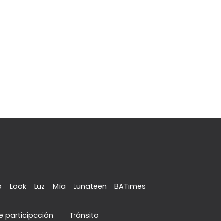
o
Look
Luz
Mía
Lunateen
BATimes
e participación
Tránsito