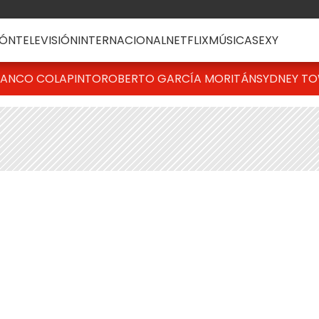
ÓN
TELEVISIÓN
INTERNACIONAL
NETFLIX
MÚSICA
SEXY
RANCO COLAPINTO
ROBERTO GARCÍA MORITÁN
SYDNEY T