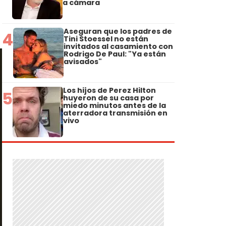
a cámara
Aseguran que los padres de
4
Tini Stoessel no están
invitados al casamiento con
Rodrigo De Paul: "Ya están
avisados"
Los hijos de Perez Hilton
5
huyeron de su casa por
miedo minutos antes de la
aterradora transmisión en
vivo