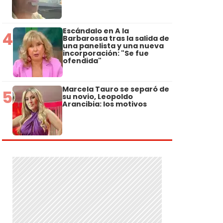
Escándalo en A la
4
Barbarossa tras la salida de
una panelista y una nueva
incorporación: "Se fue
ofendida"
Marcela Tauro se separó de
5
su novio, Leopoldo
Arancibia: los motivos