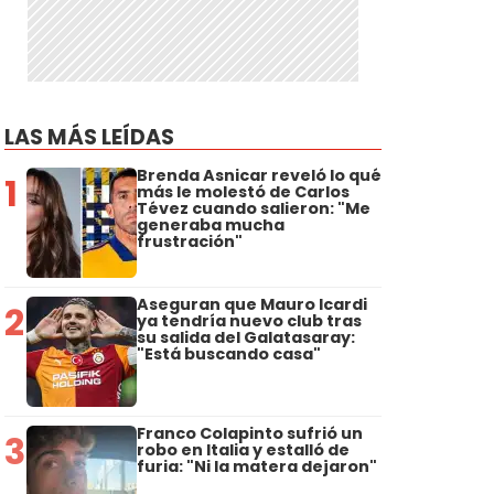
LAS MÁS LEÍDAS
Brenda Asnicar reveló lo qué
1
más le molestó de Carlos
Tévez cuando salieron: "Me
generaba mucha
frustración"
Aseguran que Mauro Icardi
2
ya tendría nuevo club tras
su salida del Galatasaray:
"Está buscando casa"
Franco Colapinto sufrió un
3
robo en Italia y estalló de
furia: "Ni la matera dejaron"