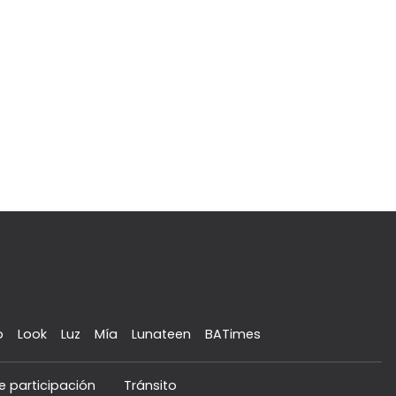
o
Look
Luz
Mía
Lunateen
BATimes
e participación
Tránsito