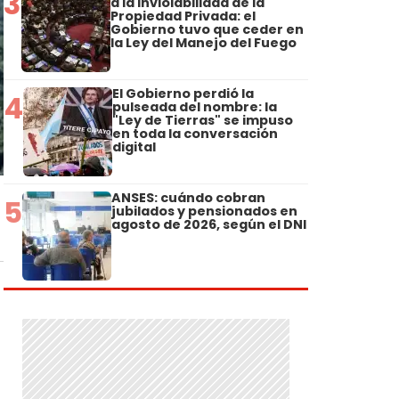
3
a la Inviolabilidad de la
Propiedad Privada: el
Gobierno tuvo que ceder en
la Ley del Manejo del Fuego
El Gobierno perdió la
4
pulseada del nombre: la
"Ley de Tierras" se impuso
en toda la conversación
digital
ANSES: cuándo cobran
5
jubilados y pensionados en
agosto de 2026, según el DNI