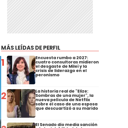
MÁS LEÍDAS DE PERFIL
Encuesta rumbo a 2027:
1
cuatro consultoras midieron
el desgaste de Milei y la
crisis de liderazgo en el
peronismo
La historia real de "Elize:
2
Sombras de una mujer", la
nueva película de Netflix
sobre el caso de una esposa
que descuartizó a su marido
El Senado dio media sanción