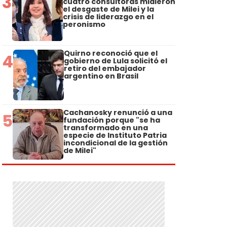
3
cuatro consultoras midieron
el desgaste de Milei y la
crisis de liderazgo en el
peronismo
Quirno reconoció que el
4
gobierno de Lula solicitó el
retiro del embajador
argentino en Brasil
Cachanosky renunció a una
5
fundación porque "se ha
transformado en una
especie de Instituto Patria
incondicional de la gestión
de Milei"