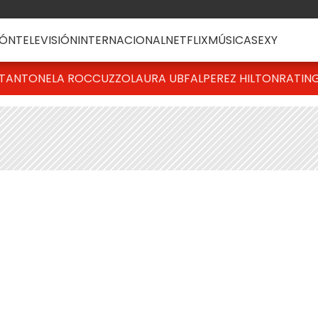
ÓN
TELEVISIÓN
INTERNACIONAL
NETFLIX
MÚSICA
SEXY
T
ANTONELA ROCCUZZO
LAURA UBFAL
PEREZ HILTON
RATIN