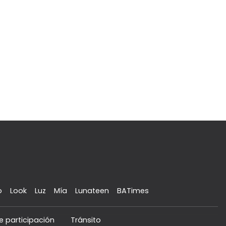
o
Look
Luz
Mía
Lunateen
BATimes
e participación
Tránsito