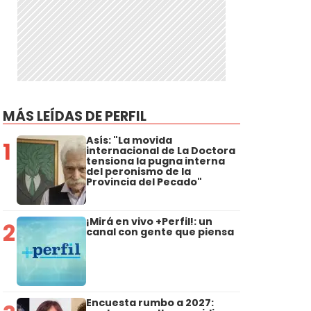
MÁS LEÍDAS DE PERFIL
Asís: "La movida
1
internacional de La Doctora
tensiona la pugna interna
del peronismo de la
Provincia del Pecado"
¡Mirá en vivo +Perfil!: un
2
canal con gente que piensa
Encuesta rumbo a 2027: