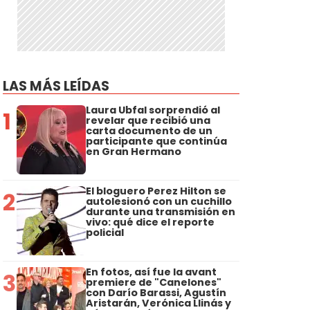
LAS MÁS LEÍDAS
Laura Ubfal sorprendió al
1
revelar que recibió una
carta documento de un
participante que continúa
en Gran Hermano
El bloguero Perez Hilton se
2
autolesionó con un cuchillo
durante una transmisión en
vivo: qué dice el reporte
policial
En fotos, así fue la avant
3
premiere de "Canelones"
con Darío Barassi, Agustín
Aristarán, Verónica Llinás y