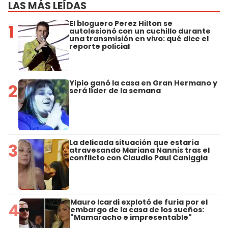
LAS MÁS LEÍDAS
El bloguero Perez Hilton se
1
autolesionó con un cuchillo durante
una transmisión en vivo: qué dice el
reporte policial
Yipio ganó la casa en Gran Hermano y
2
será líder de la semana
La delicada situación que estaría
3
atravesando Mariana Nannis tras el
conflicto con Claudio Paul Caniggia
Mauro Icardi explotó de furia por el
4
embargo de la casa de los sueños:
"Mamaracho e impresentable"