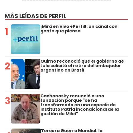
MÁS LEÍDAS DE PERFIL
¡Mirá en vivo +Perfil!: un canal con
1
gente que piensa
Quirno reconoció que el gobierno de
2
Lula solicitó el retiro del embajador
argentino en Brasil
Cachanosky renunció a una
3
fundación porque "se ha
transformado en una especie de
Instituto Patria incondicional de la
gestión de Milei"
Tercera Guerra Mundial: la