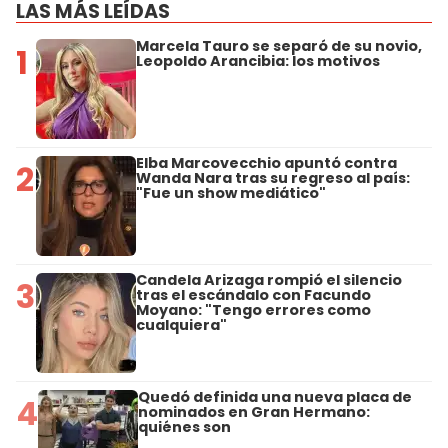
LAS MÁS LEÍDAS
Marcela Tauro se separó de su novio,
1
Leopoldo Arancibia: los motivos
Elba Marcovecchio apuntó contra
2
Wanda Nara tras su regreso al país:
"Fue un show mediático"
Candela Arizaga rompió el silencio
3
tras el escándalo con Facundo
Moyano: "Tengo errores como
cualquiera"
Quedó definida una nueva placa de
4
nominados en Gran Hermano:
quiénes son