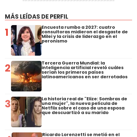
MÁS LEÍDAS DE PERFIL
Encuesta rumbo a 2027: cuatro
1
consultoras midieron el desgaste de
Milei y la crisis de liderazgo en el
peronismo
Tercera Guerra Mundial: la
2
inteligencia artificial reveló cuáles
serían los primeros países
latinoamericanos en ser derrotados
La historia real de "Elize: Sombras de
3
una mujer", la nueva película de
Netflix sobre el caso de una esposa
que descuartizó a su marido
Ricardo Lorenzetti se metió en el