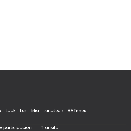
o
Look
Luz
Mía
Lunateen
BATimes
e participación
Tránsito