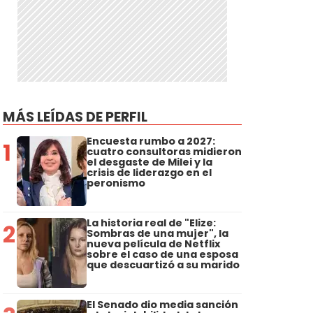
MÁS LEÍDAS DE PERFIL
Encuesta rumbo a 2027:
1
cuatro consultoras midieron
el desgaste de Milei y la
crisis de liderazgo en el
peronismo
La historia real de "Elize:
2
Sombras de una mujer", la
nueva película de Netflix
sobre el caso de una esposa
que descuartizó a su marido
El Senado dio media sanción