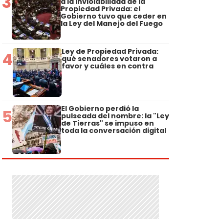
3
a la Inviolabilidad de la
Propiedad Privada: el
Gobierno tuvo que ceder en
la Ley del Manejo del Fuego
Ley de Propiedad Privada:
4
qué senadores votaron a
favor y cuáles en contra
El Gobierno perdió la
5
pulseada del nombre: la "Ley
de Tierras" se impuso en
toda la conversación digital