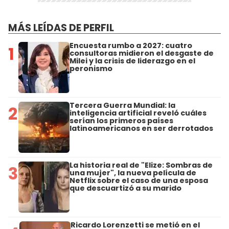
MÁS LEÍDAS DE PERFIL
Encuesta rumbo a 2027: cuatro
1
consultoras midieron el desgaste de
Milei y la crisis de liderazgo en el
peronismo
Tercera Guerra Mundial: la
2
inteligencia artificial reveló cuáles
serían los primeros países
latinoamericanos en ser derrotados
La historia real de "Elize: Sombras de
3
una mujer", la nueva película de
Netflix sobre el caso de una esposa
que descuartizó a su marido
Ricardo Lorenzetti se metió en el