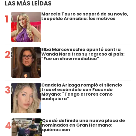
LAS MÁS LEÍDAS
Marcela Tauro se separó de su novio,
1
Leopoldo Arancibia: los motivos
Elba Marcovecchio apuntó contra
2
Wanda Nara tras su regreso al país:
"Fue un show mediático"
Candela Arizaga rompió el silencio
3
tras el escándalo con Facundo
Moyano: "Tengo errores como
cualquiera"
Quedó definida una nueva placa de
4
nominados en Gran Hermano:
quiénes son