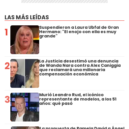
LAS MÁS LEÍDAS
Suspendieron a Laura Ubfal de Gran
1
Hermano: "El enojo con ella es muy
grande"
La Justicia desestimó una denuncia
2
de Wanda Nara contra Alex Caniggia
que reclamará una millonaria
compensación económica
Murió Leandro Rud, el icónico
3
representante de modelos, a los 51
años: qué pasó
La propuesta de Pamela David a Ángel