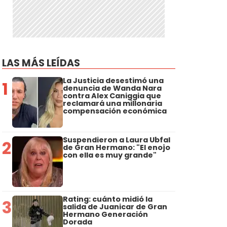
LAS MÁS LEÍDAS
La Justicia desestimó una
1
denuncia de Wanda Nara
contra Alex Caniggia que
reclamará una millonaria
compensación económica
Suspendieron a Laura Ubfal
2
de Gran Hermano: "El enojo
con ella es muy grande"
Rating: cuánto midió la
3
salida de Juanicar de Gran
Hermano Generación
Dorada