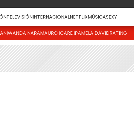
ÓN
TELEVISIÓN
INTERNACIONAL
NETFLIX
MÚSICA
SEXY
IANI
WANDA NARA
MAURO ICARDI
PAMELA DAVID
RATING