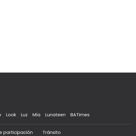
o
Look
Luz
Mía
Lunateen
BATimes
e participación
Tránsito