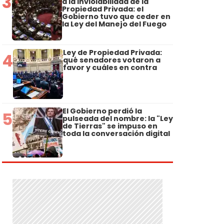
3
a la Inviolabilidad de la
Propiedad Privada: el
Gobierno tuvo que ceder en
la Ley del Manejo del Fuego
Ley de Propiedad Privada:
4
qué senadores votaron a
favor y cuáles en contra
El Gobierno perdió la
5
pulseada del nombre: la "Ley
de Tierras" se impuso en
toda la conversación digital