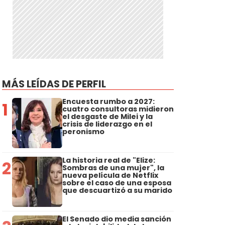
MÁS LEÍDAS DE PERFIL
Encuesta rumbo a 2027:
1
cuatro consultoras midieron
el desgaste de Milei y la
crisis de liderazgo en el
peronismo
La historia real de "Elize:
2
Sombras de una mujer", la
nueva película de Netflix
sobre el caso de una esposa
que descuartizó a su marido
El Senado dio media sanción