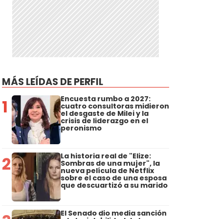
MÁS LEÍDAS DE PERFIL
Encuesta rumbo a 2027:
1
cuatro consultoras midieron
el desgaste de Milei y la
crisis de liderazgo en el
peronismo
La historia real de "Elize:
2
Sombras de una mujer", la
nueva película de Netflix
sobre el caso de una esposa
que descuartizó a su marido
El Senado dio media sanción