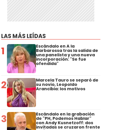
LAS MÁS LEÍDAS
Escándalo en A la
1
Barbarossa tras la salida de
una panelista y una nueva
incorporación: "Se fue
ofendida"
Marcela Tauro se separó de
2
su novio, Leopoldo
Arancibia: los motivos
Escándalo en la grabación
3
de "PH, Podemos Hablar"
con Andy Kusnetzoff: dos
invitadas se cruzaron frente