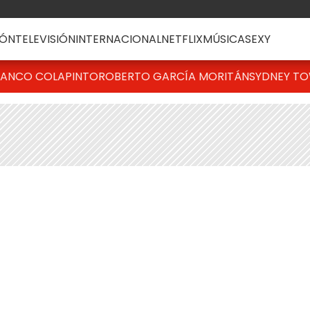
ÓN
TELEVISIÓN
INTERNACIONAL
NETFLIX
MÚSICA
SEXY
RANCO COLAPINTO
ROBERTO GARCÍA MORITÁN
SYDNEY T