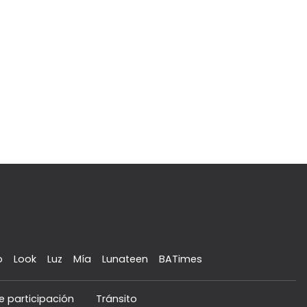
o
Look
Luz
Mía
Lunateen
BATimes
e participación
Tránsito