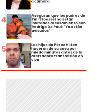
a cámara
Aseguran que los padres de
4
Tini Stoessel no están
invitados al casamiento con
Rodrigo De Paul: "Ya están
avisados"
Los hijos de Perez Hilton
5
huyeron de su casa por
miedo minutos antes de la
aterradora transmisión en
vivo