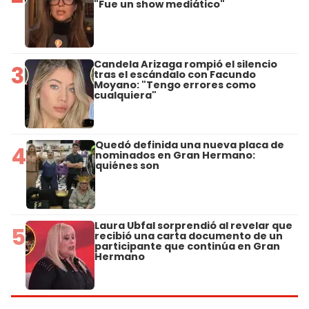
"Fue un show mediático"
Candela Arizaga rompió el silencio
3
tras el escándalo con Facundo
Moyano: "Tengo errores como
cualquiera"
Quedó definida una nueva placa de
4
nominados en Gran Hermano:
quiénes son
Laura Ubfal sorprendió al revelar que
5
recibió una carta documento de un
participante que continúa en Gran
Hermano