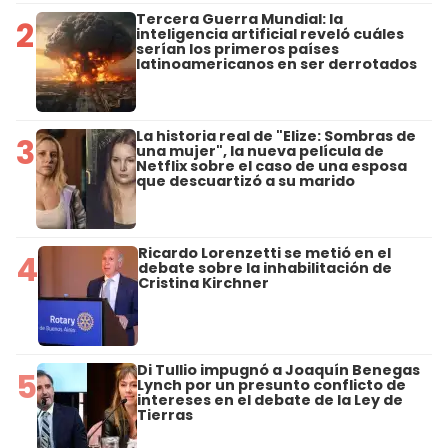
Tercera Guerra Mundial: la
2
inteligencia artificial reveló cuáles
serían los primeros países
latinoamericanos en ser derrotados
La historia real de "Elize: Sombras de
3
una mujer", la nueva película de
Netflix sobre el caso de una esposa
que descuartizó a su marido
Ricardo Lorenzetti se metió en el
4
debate sobre la inhabilitación de
Cristina Kirchner
Di Tullio impugnó a Joaquín Benegas
5
Lynch por un presunto conflicto de
intereses en el debate de la Ley de
Tierras