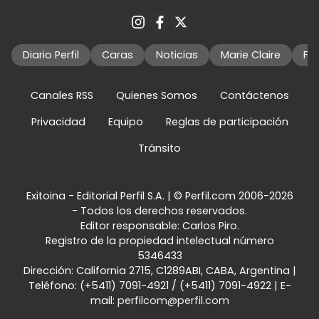
Diario Perfil
Caras
Noticias
Marie Claire
Fo
Canales RSS
Quienes Somos
Contáctenos
Privacidad
Equipo
Reglas de participación
Tránsito
Exitoina - Editorial Perfil S.A.
| © Perfil.com 2006-2026
- Todos los derechos reservados.
Editor responsable: Carlos Piro.
Registro de la propiedad intelectual número
5346433
Dirección:
California 2715
,
C1289ABI
,
CABA, Argentina
|
Teléfono:
(+5411) 7091-4921
/
(+5411) 7091-4922
| E-
mail:
perfilcom@perfil.com