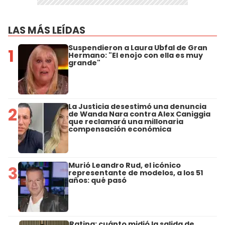
LAS MÁS LEÍDAS
Suspendieron a Laura Ubfal de Gran
1
Hermano: "El enojo con ella es muy
grande"
La Justicia desestimó una denuncia
2
de Wanda Nara contra Alex Caniggia
que reclamará una millonaria
compensación económica
Murió Leandro Rud, el icónico
3
representante de modelos, a los 51
años: qué pasó
Rating: cuánto midió la salida de