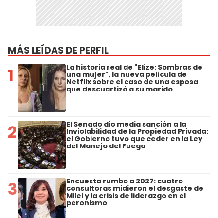
MÁS LEÍDAS DE PERFIL
La historia real de "Elize: Sombras de
1
una mujer", la nueva película de
Netflix sobre el caso de una esposa
que descuartizó a su marido
El Senado dio media sanción a la
2
Inviolabilidad de la Propiedad Privada:
el Gobierno tuvo que ceder en la Ley
del Manejo del Fuego
Encuesta rumbo a 2027: cuatro
3
consultoras midieron el desgaste de
Milei y la crisis de liderazgo en el
peronismo