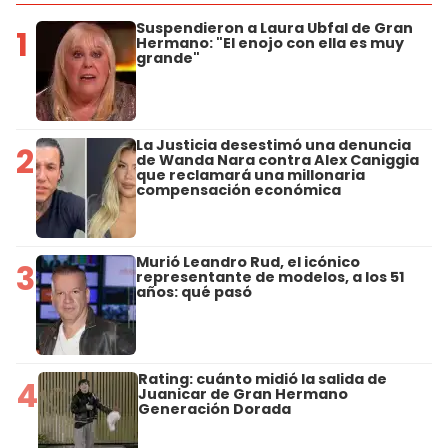
Suspendieron a Laura Ubfal de Gran
1
Hermano: "El enojo con ella es muy
grande"
La Justicia desestimó una denuncia
2
de Wanda Nara contra Alex Caniggia
que reclamará una millonaria
compensación económica
Murió Leandro Rud, el icónico
3
representante de modelos, a los 51
años: qué pasó
Rating: cuánto midió la salida de
4
Juanicar de Gran Hermano
Generación Dorada