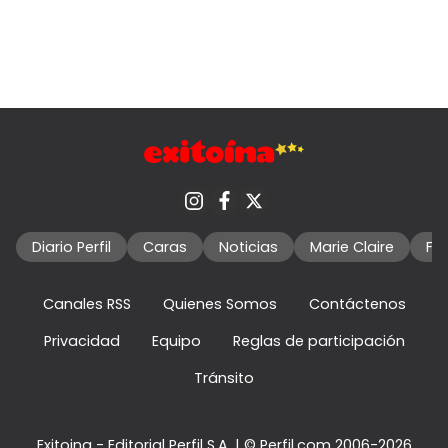
Diario Perfil
Caras
Noticias
Marie Claire
Fo
Canales RSS
Quienes Somos
Contáctenos
Privacidad
Equipo
Reglas de participación
Tránsito
Exitoina - Editorial Perfil S.A.
| © Perfil.com 2006-2026