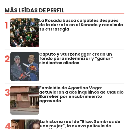
MÁS LEÍDAS DE PERFIL
La Rosada busca culpables después
1
de la derrota en el Senado y recalcula
su estrategia
Caputo y Sturzenegger crean un
2
fondo para indemnizar y “ganar”
sindicatos aliados
Femicidio de Agostina Vega:
3
detuvieron a dos inquilinos de Claudio
Barrelier por encubrimiento
agravado
La historia real de "Elize: Sombras de
4
una mujer", la nueva película de