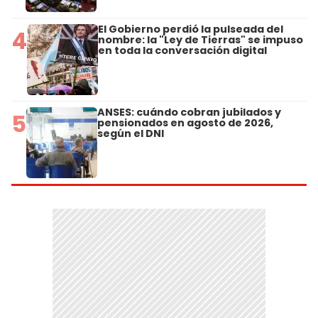
El Gobierno perdió la pulseada del
4
nombre: la "Ley de Tierras" se impuso
en toda la conversación digital
ANSES: cuándo cobran jubilados y
5
pensionados en agosto de 2026,
según el DNI