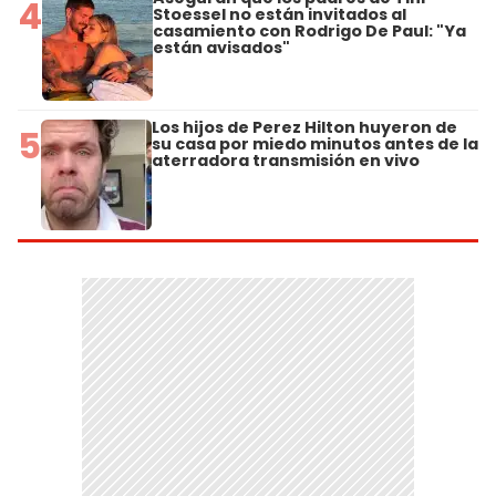
4
Stoessel no están invitados al
casamiento con Rodrigo De Paul: "Ya
están avisados"
Los hijos de Perez Hilton huyeron de
5
su casa por miedo minutos antes de la
aterradora transmisión en vivo