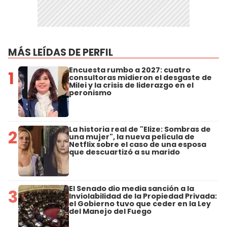
MÁS LEÍDAS DE PERFIL
Encuesta rumbo a 2027: cuatro
1
consultoras midieron el desgaste de
Milei y la crisis de liderazgo en el
peronismo
La historia real de "Elize: Sombras de
2
una mujer", la nueva película de
Netflix sobre el caso de una esposa
que descuartizó a su marido
El Senado dio media sanción a la
3
Inviolabilidad de la Propiedad Privada:
el Gobierno tuvo que ceder en la Ley
del Manejo del Fuego