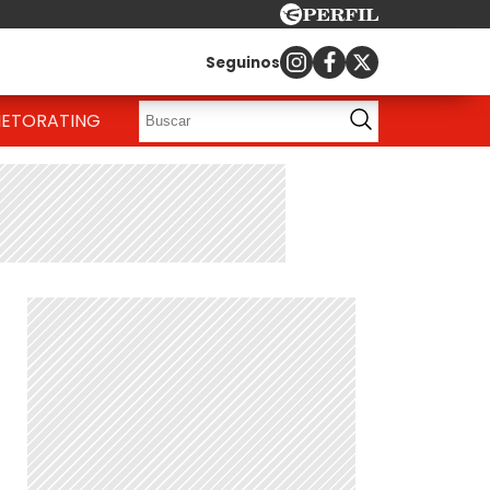
Seguinos
IETO
RATING