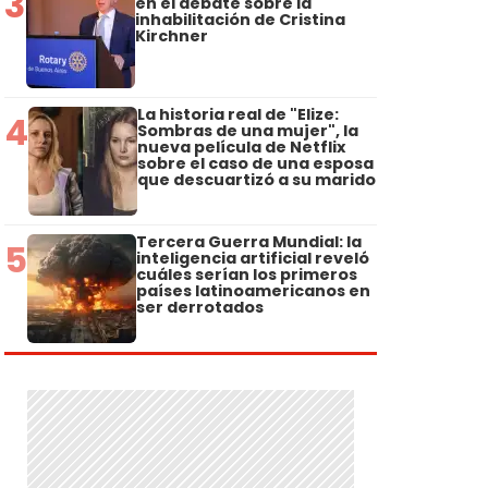
3
en el debate sobre la
inhabilitación de Cristina
Kirchner
La historia real de "Elize:
4
Sombras de una mujer", la
nueva película de Netflix
sobre el caso de una esposa
que descuartizó a su marido
Tercera Guerra Mundial: la
5
inteligencia artificial reveló
cuáles serían los primeros
países latinoamericanos en
ser derrotados