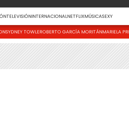
ÓN
TELEVISIÓN
INTERNACIONAL
NETFLIX
MÚSICA
SEXY
TON
SYDNEY TOWLE
ROBERTO GARCÍA MORITÁN
MARIELA PR