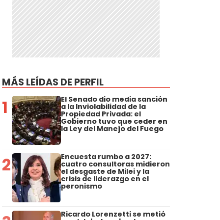
MÁS LEÍDAS DE PERFIL
El Senado dio media sanción
1
a la Inviolabilidad de la
Propiedad Privada: el
Gobierno tuvo que ceder en
la Ley del Manejo del Fuego
Encuesta rumbo a 2027:
2
cuatro consultoras midieron
el desgaste de Milei y la
crisis de liderazgo en el
peronismo
Ricardo Lorenzetti se metió