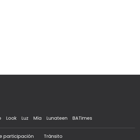
o
Look
Luz
Mía
Lunateen
BATimes
e participación
Tránsito