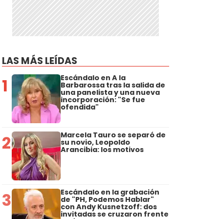
LAS MÁS LEÍDAS
Escándalo en A la
1
Barbarossa tras la salida de
una panelista y una nueva
incorporación: "Se fue
ofendida"
Marcela Tauro se separó de
2
su novio, Leopoldo
Arancibia: los motivos
Escándalo en la grabación
3
de "PH, Podemos Hablar"
con Andy Kusnetzoff: dos
invitadas se cruzaron frente