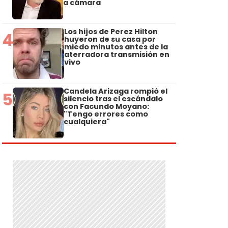
a cámara
Los hijos de Perez Hilton
4
huyeron de su casa por
miedo minutos antes de la
aterradora transmisión en
vivo
Candela Arizaga rompió el
5
silencio tras el escándalo
con Facundo Moyano:
"Tengo errores como
cualquiera"