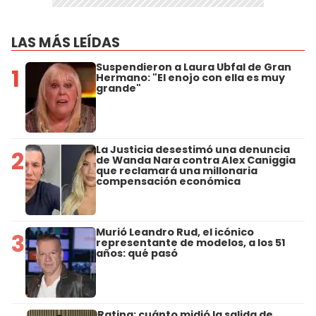
LAS MÁS LEÍDAS
Suspendieron a Laura Ubfal de Gran
1
Hermano: "El enojo con ella es muy
grande"
La Justicia desestimó una denuncia
2
de Wanda Nara contra Alex Caniggia
que reclamará una millonaria
compensación económica
Murió Leandro Rud, el icónico
3
representante de modelos, a los 51
años: qué pasó
Rating: cuánto midió la salida de