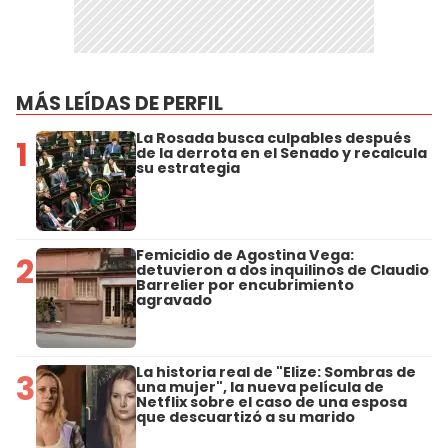
MÁS LEÍDAS DE PERFIL
La Rosada busca culpables después
1
de la derrota en el Senado y recalcula
su estrategia
Femicidio de Agostina Vega:
2
detuvieron a dos inquilinos de Claudio
Barrelier por encubrimiento
agravado
La historia real de "Elize: Sombras de
3
una mujer", la nueva película de
Netflix sobre el caso de una esposa
que descuartizó a su marido