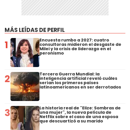
MÁS LEÍDAS DE PERFIL
Encuesta rumbo a 2027: cuatro
1
consultoras midieron el desgaste de
Milei y la crisis de liderazgo en el
peronismo
Tercera Guerra Mundial: la
2
inteligencia artificial reveló cuáles
serían los primeros países
latinoamericanos en ser derrotados
La historia real de "Elize: Sombras de
3
una mujer", la nueva película de
Netflix sobre el caso de una esposa
que descuartizó a su marido