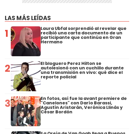
LAS MÁS LEÍDAS
Laura Ubfal sorprendió al revelar que
1
recibió una carta documento de un
participante que continúa en Gran
Hermano
El bloguero Perez Hilton se
2
autolesionó con un cuchillo durante
una transmisión en vivo: qué dice el
reporte policial
En fotos, así fue la avant premiere de
3
"Canelones" con Darío Barassi,
Agustín Aristarán, Verónica Llinás y
César Bordón
La Oreja de Van Gogh llega a Buenos