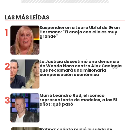
LAS MÁS LEÍDAS
Suspendieron a Laura Ubfal de Gran
1
Hermano: "El enojo con ella es muy
grande"
La Justicia desestimó una denuncia
2
de Wanda Nara contra Alex Caniggia
que reclamará una millonaria
compensación económica
Murió Leandro Rud, el icónico
3
representante de modelos, a los 51
años: qué pasó
Rating: cuánto midió la salida de