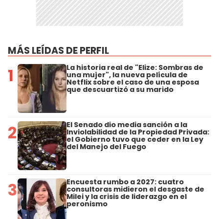
MÁS LEÍDAS DE PERFIL
La historia real de "Elize: Sombras de
1
una mujer", la nueva película de
Netflix sobre el caso de una esposa
que descuartizó a su marido
El Senado dio media sanción a la
2
Inviolabilidad de la Propiedad Privada:
el Gobierno tuvo que ceder en la Ley
del Manejo del Fuego
Encuesta rumbo a 2027: cuatro
3
consultoras midieron el desgaste de
Milei y la crisis de liderazgo en el
peronismo