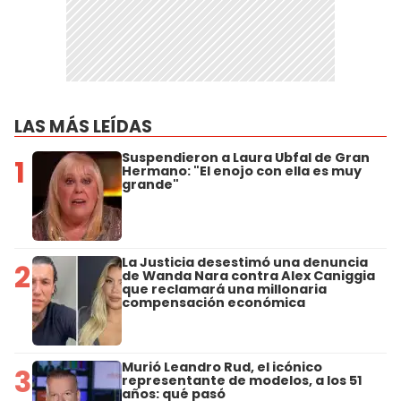
LAS MÁS LEÍDAS
Suspendieron a Laura Ubfal de Gran
1
Hermano: "El enojo con ella es muy
grande"
La Justicia desestimó una denuncia
2
de Wanda Nara contra Alex Caniggia
que reclamará una millonaria
compensación económica
Murió Leandro Rud, el icónico
3
representante de modelos, a los 51
años: qué pasó