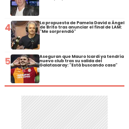
La propuesta de Pamela David a Ángel
4
de Brito tras anunciar el final de LAM:
"Me sorprendió"
Aseguran que Mauro Icardi ya tendría
5
nuevo club tras su salida del
Galatasaray: "Está buscando casa"