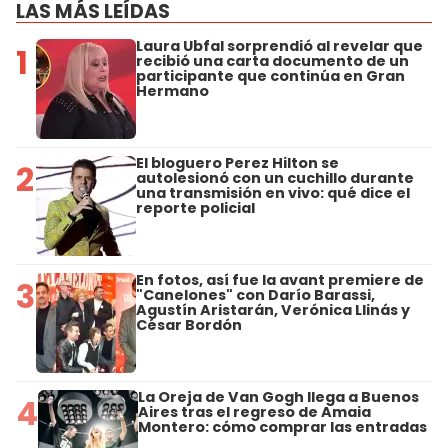
LAS MÁS LEÍDAS
Laura Ubfal sorprendió al revelar que
1
recibió una carta documento de un
participante que continúa en Gran
Hermano
El bloguero Perez Hilton se
2
autolesionó con un cuchillo durante
una transmisión en vivo: qué dice el
reporte policial
En fotos, así fue la avant premiere de
3
"Canelones" con Darío Barassi,
Agustín Aristarán, Verónica Llinás y
César Bordón
La Oreja de Van Gogh llega a Buenos
4
Aires tras el regreso de Amaia
Montero: cómo comprar las entradas