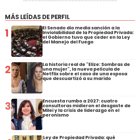
MÁS LEÍDAS DE PERFIL
El Senado dio media sanción a la
1
Inviolabilidad de la Propiedad Privada:
el Gobierno tuvo que ceder en la Ley
del Manejo del Fuego
La historia real de "Elize: Sombras de
2
una mujer", la nueva película de
Netflix sobre el caso de una esposa
que descuartizó a su marido
Encuesta rumbo a 2027: cuatro
3
consultoras midieron el desgaste de
Milei y la crisis de liderazgo en el
peronismo
Ley de Propiedad Privada: qué