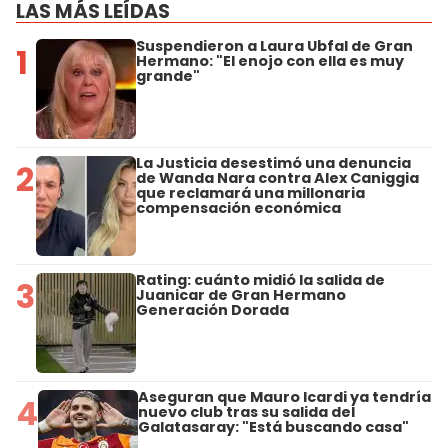
LAS MÁS LEÍDAS
Suspendieron a Laura Ubfal de Gran
1
Hermano: "El enojo con ella es muy
grande"
La Justicia desestimó una denuncia
2
de Wanda Nara contra Alex Caniggia
que reclamará una millonaria
compensación económica
Rating: cuánto midió la salida de
3
Juanicar de Gran Hermano
Generación Dorada
Aseguran que Mauro Icardi ya tendría
4
nuevo club tras su salida del
Galatasaray: "Está buscando casa"