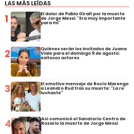
LAS MÁS LEÍDAS
El dolor de Pablo Giralt por la muerte
1
de Jorge Messi: "Era muy importante
para mí"
Quiénes serán los invitados de Juana
2
Viale para el domingo 9 de agosto:
exitosos actores
El emotivo mensaje de Rocío Marengo
3
a Leandro Rud tras su muerte: "La re
luchaste"
Así comunicó el Sanatorio Centro de
4
Rosario la muerte de Jorge Messi