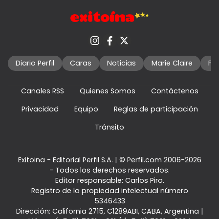
Diario Perfil
Caras
Noticias
Marie Claire
Fo
Canales RSS
Quienes Somos
Contáctenos
Privacidad
Equipo
Reglas de participación
Tránsito
Exitoina - Editorial Perfil S.A.
| © Perfil.com 2006-2026
- Todos los derechos reservados.
Editor responsable: Carlos Piro.
Registro de la propiedad intelectual número
5346433
Dirección:
California 2715
,
C1289ABI
,
CABA, Argentina
|