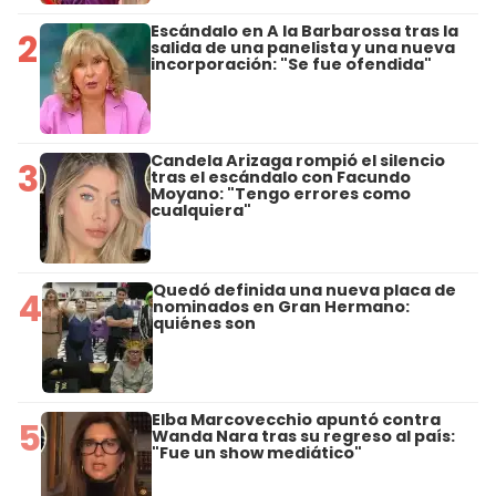
Escándalo en A la Barbarossa tras la
2
salida de una panelista y una nueva
incorporación: "Se fue ofendida"
Candela Arizaga rompió el silencio
3
tras el escándalo con Facundo
Moyano: "Tengo errores como
cualquiera"
Quedó definida una nueva placa de
4
nominados en Gran Hermano:
quiénes son
Elba Marcovecchio apuntó contra
5
Wanda Nara tras su regreso al país:
"Fue un show mediático"