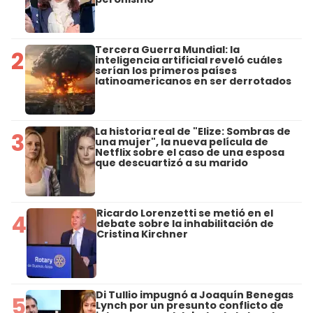
Tercera Guerra Mundial: la
2
inteligencia artificial reveló cuáles
serían los primeros países
latinoamericanos en ser derrotados
La historia real de "Elize: Sombras de
3
una mujer", la nueva película de
Netflix sobre el caso de una esposa
que descuartizó a su marido
Ricardo Lorenzetti se metió en el
4
debate sobre la inhabilitación de
Cristina Kirchner
Di Tullio impugnó a Joaquín Benegas
5
Lynch por un presunto conflicto de