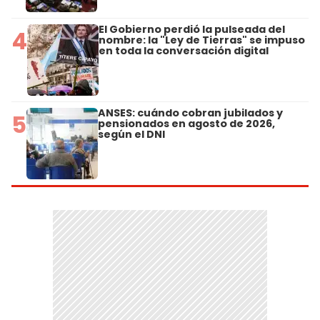
El Gobierno perdió la pulseada del
4
nombre: la "Ley de Tierras" se impuso
en toda la conversación digital
ANSES: cuándo cobran jubilados y
5
pensionados en agosto de 2026,
según el DNI