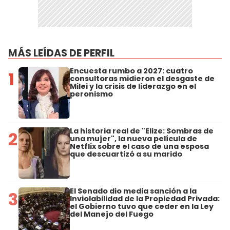
MÁS LEÍDAS DE PERFIL
Encuesta rumbo a 2027: cuatro
1
consultoras midieron el desgaste de
Milei y la crisis de liderazgo en el
peronismo
La historia real de "Elize: Sombras de
2
una mujer", la nueva película de
Netflix sobre el caso de una esposa
que descuartizó a su marido
El Senado dio media sanción a la
3
Inviolabilidad de la Propiedad Privada:
el Gobierno tuvo que ceder en la Ley
del Manejo del Fuego