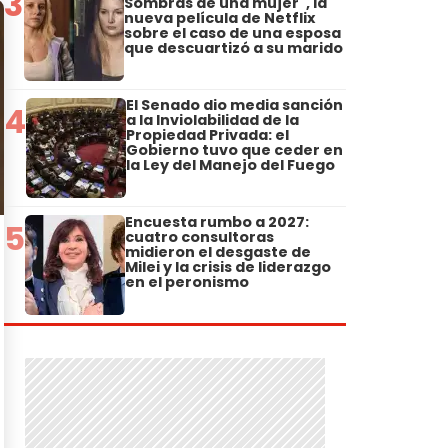
3
Sombras de una mujer", la
nueva película de Netflix
sobre el caso de una esposa
que descuartizó a su marido
El Senado dio media sanción
4
a la Inviolabilidad de la
Propiedad Privada: el
Gobierno tuvo que ceder en
la Ley del Manejo del Fuego
Encuesta rumbo a 2027:
5
cuatro consultoras
midieron el desgaste de
Milei y la crisis de liderazgo
en el peronismo