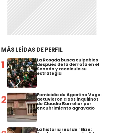
MÁS LEÍDAS DE PERFIL
La Rosada busca culpables
1
después de la derrota en el
Senado y recalcula su
estrategia
Femicidio de Agostina Vega:
2
detuvieron a dos inquilinos
de Claudio Barrelier por
encubrimiento agravado
La historia real de "Elize: