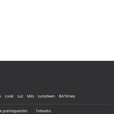
o
Look
Luz
Mía
Lunateen
BATimes
e participación
Tránsito