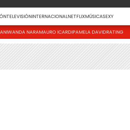
ÓN
TELEVISIÓN
INTERNACIONAL
NETFLIX
MÚSICA
SEXY
IANI
WANDA NARA
MAURO ICARDI
PAMELA DAVID
RATING