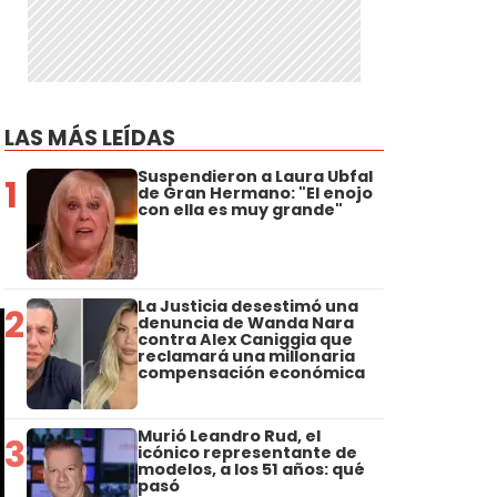
LAS MÁS LEÍDAS
Suspendieron a Laura Ubfal
1
de Gran Hermano: "El enojo
con ella es muy grande"
La Justicia desestimó una
2
denuncia de Wanda Nara
contra Alex Caniggia que
reclamará una millonaria
compensación económica
Murió Leandro Rud, el
3
icónico representante de
modelos, a los 51 años: qué
pasó