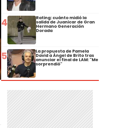
Rating: cuánto midió la
4
salida de Juanicar de Gran
Hermano Generación
Dorada
La propuesta de Pamela
5
David a Ángel de Brito tras
anunciar el final de LAM: "Me
sorprendió"