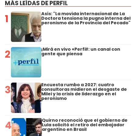
MÁS LEÍDAS DE PERFIL
Asís: "La movida internacional de La
1
Doctora tensiona la pugna interna del
peronismo de la Provincia del Pecado"
¡Mirá en vivo +Perfil!: un canal con
2
gente que piensa
Encuesta rumbo a 2027: cuatro
3
consultoras midieron el desgaste de
Milei y la crisis de liderazgo en el
peronismo
Quirno reconoció que el gobierno de
4
Lula solicitó el retiro del embajador
argentino en Brasil