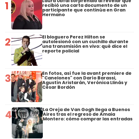
Laura Ubfal sorprendió al revelar que
1
recibió una carta documento de un
participante que continúa en Gran
Hermano
El bloguero Perez Hilton se
2
autolesionó con un cuchillo durante
una transmisión en vivo: qué dice el
reporte policial
En fotos, así fue la avant premiere de
3
"Canelones" con Darío Barassi,
Agustín Aristarán, Verónica Llinás y
César Bordón
La Oreja de Van Gogh llega a Buenos
4
Aires tras el regreso de Amaia
Montero: cómo comprar las entradas