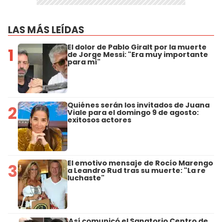
LAS MÁS LEÍDAS
El dolor de Pablo Giralt por la muerte
1
de Jorge Messi: "Era muy importante
para mí"
Quiénes serán los invitados de Juana
2
Viale para el domingo 9 de agosto:
exitosos actores
El emotivo mensaje de Rocío Marengo
3
a Leandro Rud tras su muerte: "La re
luchaste"
Así comunicó el Sanatorio Centro de