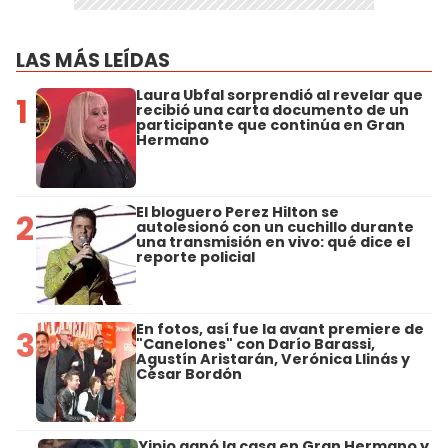
LAS MÁS LEÍDAS
Laura Ubfal sorprendió al revelar que
1
recibió una carta documento de un
participante que continúa en Gran
Hermano
El bloguero Perez Hilton se
2
autolesionó con un cuchillo durante
una transmisión en vivo: qué dice el
reporte policial
En fotos, así fue la avant premiere de
3
"Canelones" con Darío Barassi,
Agustín Aristarán, Verónica Llinás y
César Bordón
Yipio ganó la casa en Gran Hermano y