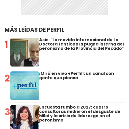
MÁS LEÍDAS DE PERFIL
Asís: "La movida internacional de La
1
Doctora tensiona la pugna interna del
peronismo de la Provincia del Pecado"
¡Mirá en vivo +Perfil!: un canal con
2
gente que piensa
Encuesta rumbo a 2027: cuatro
3
consultoras midieron el desgaste de
Milei y la crisis de liderazgo en el
peronismo