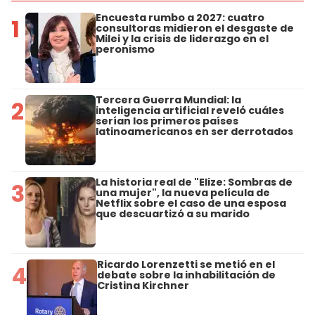
Encuesta rumbo a 2027: cuatro
1
consultoras midieron el desgaste de
Milei y la crisis de liderazgo en el
peronismo
Tercera Guerra Mundial: la
2
inteligencia artificial reveló cuáles
serían los primeros países
latinoamericanos en ser derrotados
La historia real de "Elize: Sombras de
3
una mujer", la nueva película de
Netflix sobre el caso de una esposa
que descuartizó a su marido
Ricardo Lorenzetti se metió en el
4
debate sobre la inhabilitación de
Cristina Kirchner