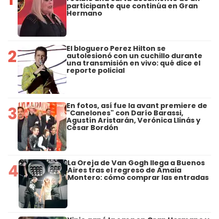
participante que continúa en Gran
Hermano
El bloguero Perez Hilton se
2
autolesionó con un cuchillo durante
una transmisión en vivo: qué dice el
reporte policial
En fotos, así fue la avant premiere de
3
"Canelones" con Darío Barassi,
Agustín Aristarán, Verónica Llinás y
César Bordón
La Oreja de Van Gogh llega a Buenos
4
Aires tras el regreso de Amaia
Montero: cómo comprar las entradas