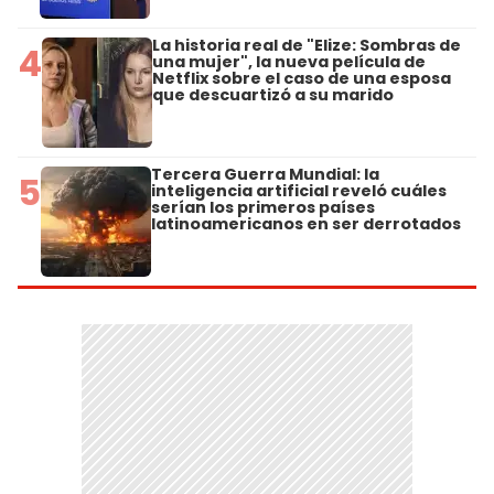
La historia real de "Elize: Sombras de
4
una mujer", la nueva película de
Netflix sobre el caso de una esposa
que descuartizó a su marido
Tercera Guerra Mundial: la
5
inteligencia artificial reveló cuáles
serían los primeros países
latinoamericanos en ser derrotados