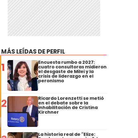
MÁS LEÍDAS DE PERFIL
Encuesta rumbo a 2027:
1
cuatro consultoras midieron
el desgaste de Milei y la
crisis de liderazgo en el
peronismo
Ricardo Lorenzetti se metió
2
en el debate sobre la
inhabilitación de Cristina
Kirchner
La historia real de "Elize: