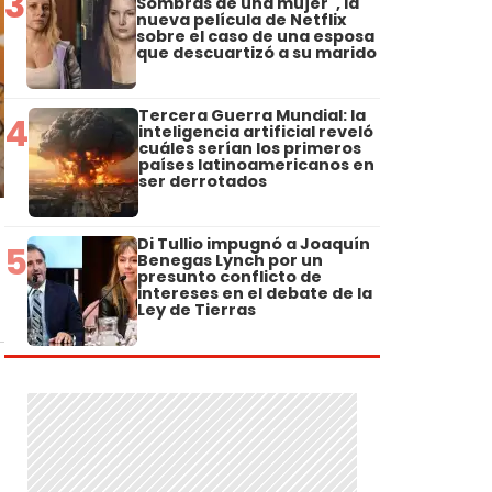
3
Sombras de una mujer", la
nueva película de Netflix
sobre el caso de una esposa
que descuartizó a su marido
Tercera Guerra Mundial: la
4
inteligencia artificial reveló
cuáles serían los primeros
países latinoamericanos en
ser derrotados
Di Tullio impugnó a Joaquín
5
Benegas Lynch por un
presunto conflicto de
intereses en el debate de la
Ley de Tierras