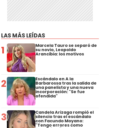
LAS MÁS LEÍDAS
Marcela Tauro se separó de
1
su novio, Leopoldo
Arancibia: los motivos
Escándalo en A la
2
Barbarossa tras la salida de
una panelista y una nueva
incorporación: "Se fue
ofendida"
Candela Arizaga rompió el
3
silencio tras el escándalo
con Facundo Moyano:
"Tengo errores como