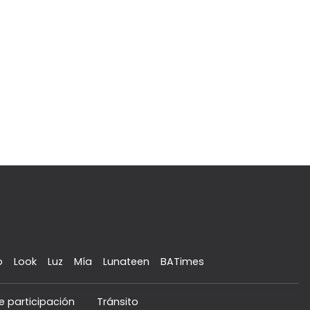
o
Look
Luz
Mía
Lunateen
BATimes
e participación
Tránsito