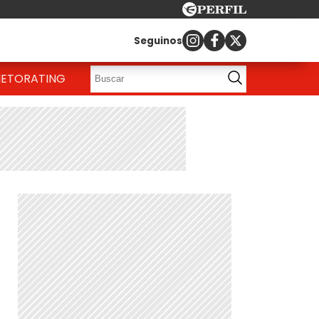
Seguinos
IETO
RATING