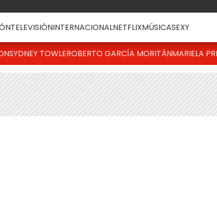
ÓN
TELEVISIÓN
INTERNACIONAL
NETFLIX
MÚSICA
SEXY
TON
SYDNEY TOWLE
ROBERTO GARCÍA MORITÁN
MARIELA PR