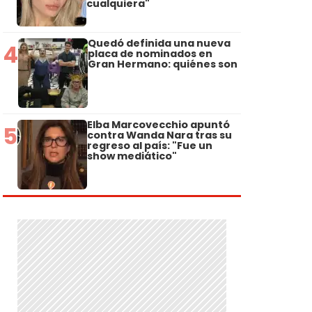
cualquiera"
Quedó definida una nueva
4
placa de nominados en
Gran Hermano: quiénes son
Elba Marcovecchio apuntó
5
contra Wanda Nara tras su
regreso al país: "Fue un
show mediático"