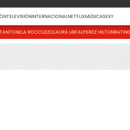
ÓN
TELEVISIÓN
INTERNACIONAL
NETFLIX
MÚSICA
SEXY
T
ANTONELA ROCCUZZO
LAURA UBFAL
PEREZ HILTON
RATIN