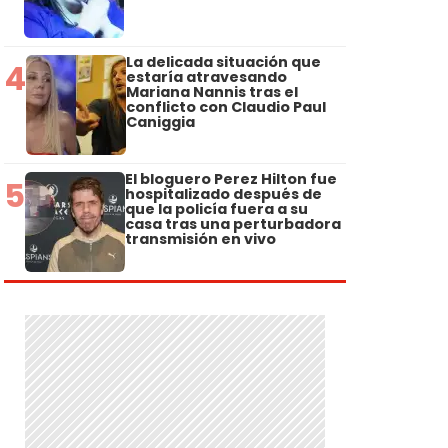
La delicada situación que
4
estaría atravesando
Mariana Nannis tras el
conflicto con Claudio Paul
Caniggia
El bloguero Perez Hilton fue
5
hospitalizado después de
que la policía fuera a su
casa tras una perturbadora
transmisión en vivo