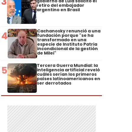
3
gobierno de Lula solicitó el
retiro del embajador
argentino en Brasil
Cachanosky renunció a una
4
fundación porque "se ha
transformado en una
especie de Instituto Patria
incondicional de la gestión
de Milei"
Tercera Guerra Mundial: la
5
inteligencia artificial reveló
cuáles serían los primeros
países latinoamericanos en
ser derrotados