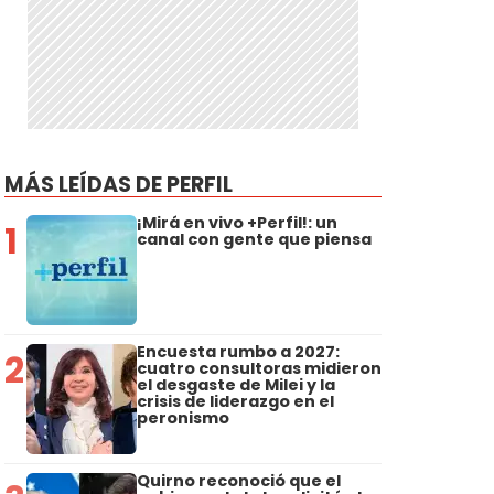
MÁS LEÍDAS DE PERFIL
¡Mirá en vivo +Perfil!: un
1
canal con gente que piensa
Encuesta rumbo a 2027:
2
cuatro consultoras midieron
el desgaste de Milei y la
crisis de liderazgo en el
peronismo
Quirno reconoció que el