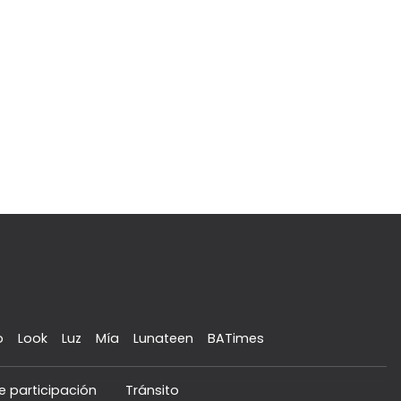
o
Look
Luz
Mía
Lunateen
BATimes
e participación
Tránsito