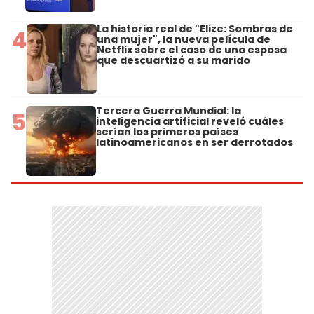
La historia real de "Elize: Sombras de
4
una mujer", la nueva película de
Netflix sobre el caso de una esposa
que descuartizó a su marido
Tercera Guerra Mundial: la
5
inteligencia artificial reveló cuáles
serían los primeros países
latinoamericanos en ser derrotados