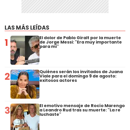
LAS MÁS LEÍDAS
El dolor de Pablo Giralt por la muerte
1
de Jorge Messi: "Era muy importante
para mí"
Quiénes serán los invitados de Juana
2
Viale para el domingo 9 de agosto:
exitosos actores
El emotivo mensaje de Rocío Marengo
3
a Leandro Rud tras su muerte: "La re
luchaste"