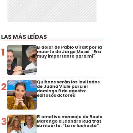
LAS MÁS LEÍDAS
El dolor de Pablo Giralt por la
1
muerte de Jorge Messi: "Era
muy importante para mí"
Quiénes serán los invitados
2
de Juana Viale para el
domingo 9 de agosto:
exitosos actores
El emotivo mensaje de Rocío
3
Marengo a Leandro Rud tras
su muerte: "La re luchaste"