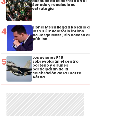
3
después de la derrota en el
Senado y recalcula su
estrategia
Lionel Messi llega a Rosario a
4
las 20.30: velatorio íntimo
de Jorge Messi, sin acceso al
público
Los aviones F 16
5
sobrevolarán el centro
porteño y el lunes
participarán de la
celebración de la Fuerza
Aérea