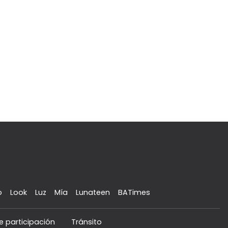
o
Look
Luz
Mía
Lunateen
BATimes
e participación
Tránsito