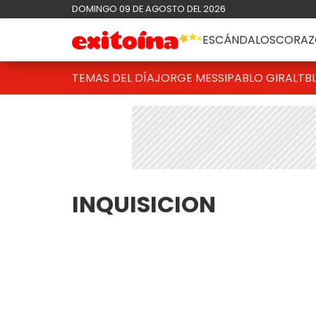
DOMINGO 09 DE AGOSTO DEL 2026
ESCÁNDALOS
CORAZ
TEMAS DEL DÍA
JORGE MESSI
PABLO GIRALT
B
INQUISICION