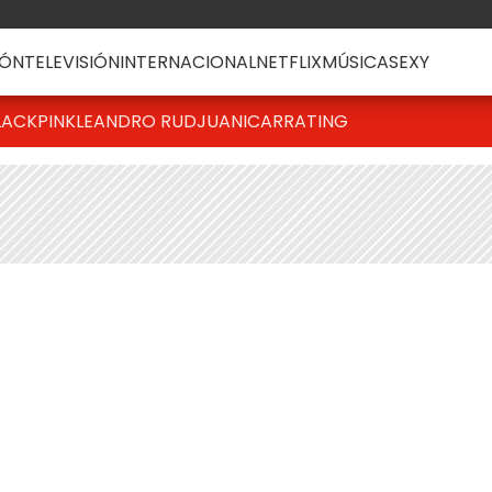
ÓN
TELEVISIÓN
INTERNACIONAL
NETFLIX
MÚSICA
SEXY
LACKPINK
LEANDRO RUD
JUANICAR
RATING